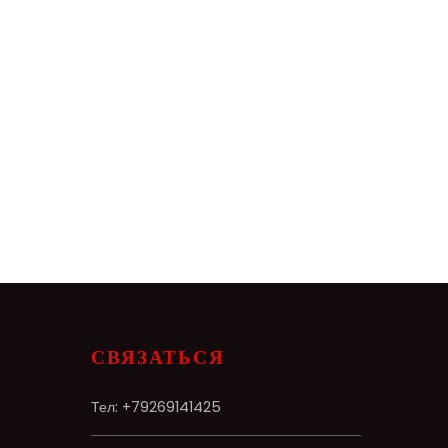
СВЯЗАТЬСЯ
Тел:
+79269141425